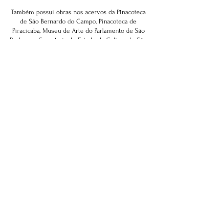
Também possui obras nos acervos da Pinacoteca
de São Bernardo do Campo, Pinacoteca de
Piracicaba, Museu de Arte do Parlamento de São
Paulo e na Secretaria de Estado da Cultura de São
Paulo.
Atualmente ministra aulas de pintura em seu
atelier em Santo André, assim como na APBA
(Associação Paulista de Belas Artes - SP).
Facebook
Instagram
Youtube
© 2023 por Carmelo Gentil