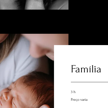
Família
3 h
Preço
Preço varia
varia